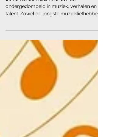
De komende weken wordt Peer
ondergedompeld in muziek, verhalen en
talent. Zowel de jongste muziekliefhebbers
als het brede publiek kunnen zich opmaken
voor twee bijzondere evenementen van de
Koninklijke Harmonie van Peer. 01/03:
Music4Kids – Mowgli van de wolvenhorde
(4+) Music4Kids – Mowgli van de
wolvenhorde vertelt het verhaal van een
mensenkind dat, opgevoed door wolven in
een soms vijandige jungle, uitgroeit tot een
moedige jongeman. Een voorstelling die
doet denken aan