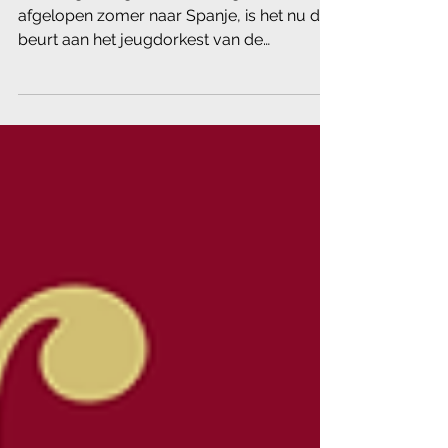
17/10/25
Na een geslaagde uitwisselingsreis
afgelopen zomer naar Spanje, is het nu de
beurt aan het jeugdorkest van de
Koninklijke Harmonie van Peer om hun
Spaanse vrienden te ontvangen. Op
vrijdagavond 17 oktober verwelkomen we
met veel enthousiasme het jeugdorkest
van Banda del Col·legi Sta. Maria de Blanes
voor een sfeervol en muzikaal
uitwisselingsconcert in de harmoniezaal
van Peer. Het concert staat in het teken van
luchtige, toegankelijke muziek die niet
alleen aangenaam is om