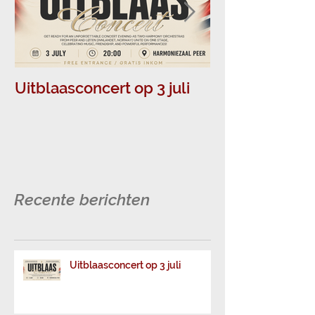
Uitblaasconcert op 3 juli
Muziek in Pee
topvoorstelli
jong en oud!
Recente berichten
Uitblaasconcert op 3 juli