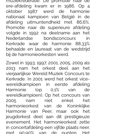
muziekfederatie. De promotie naar de
ere-afdeling kwam er in 1986. Op 4
oktober 1987 werd de harmonie
nationaal kampioen van België in de
afdeling uitmuntendheid met 86,6%.
Promotie naar de superieure afdeling
volgde in 1992 na deelname aan het
Nederlandse bondsconcours in
Kerkrade waar de harmonie 88,33%
behaalde en laureaat van de wedstrijd
bij de harmonieorkesten werd.
Zowel in 1993, 1997, 2001, 2005, 2009 als
2013 nam het orkest deel aan het
vierjaarlijkse Wereld Muziek Concours te
Kerkrade. In 2001 werd het orkest vice-
wereldkampioen in eerste afdeling
Harmonie (op 0,1% van de
wereldkampioen). Op het concours van
2005 nam niet enkel het
harmonieorkest van de Koninklijke
Harmonie van Peer, maar ook het
jeugdorkest deel aan dit prestigieuze
evenement. Het harmonieorkest zette
in concertafdeling een vijfde plaats neer,
met 90,90% van de punten. Het