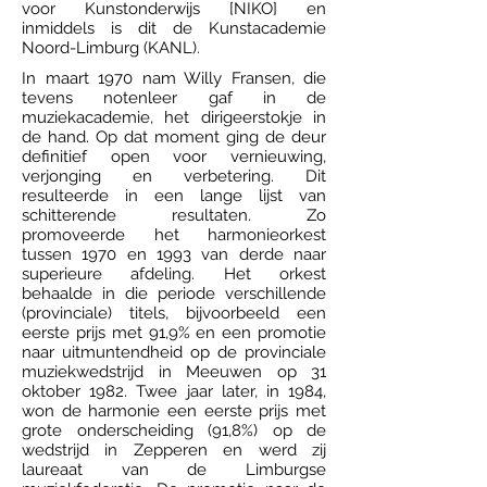
voor Kunstonderwijs [NIKO] en
inmiddels is dit de Kunstacademie
Noord-Limburg (KANL).
In maart 1970 nam Willy Fransen, die
tevens notenleer gaf in de
muziekacademie, het dirigeerstokje in
de hand. Op dat moment ging de deur
definitief open voor vernieuwing,
verjonging en verbetering. Dit
resulteerde in een lange lijst van
schitterende resultaten. Zo
promoveerde het harmonieorkest
tussen 1970 en 1993 van derde naar
superieure afdeling. Het orkest
behaalde in die periode verschillende
(provinciale) titels, bijvoorbeeld een
eerste prijs met 91,9% en een promotie
naar uitmuntendheid op de provinciale
muziekwedstrijd in Meeuwen op 31
oktober 1982. Twee jaar later, in 1984,
won de harmonie een eerste prijs met
grote onderscheiding (91,8%) op de
wedstrijd in Zepperen en werd zij
laureaat van de Limburgse