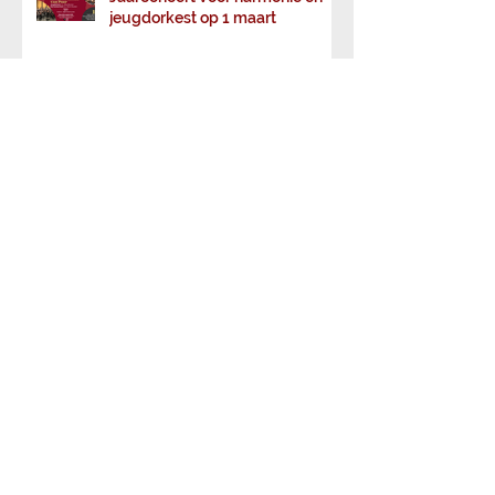
Jaarconcert voor harmonie en
jeugdorkest op 1 maart
Harmonieus tafelen op 23
februari 2025
Archief
juni 2026
(1)
1 post
april 2026
(1)
1 post
februari 2026
(1)
1 post
januari 2026
(1)
1 post
november 2025
(1)
1 post
september 2025
(2)
2 posts
juni 2025
(1)
1 post