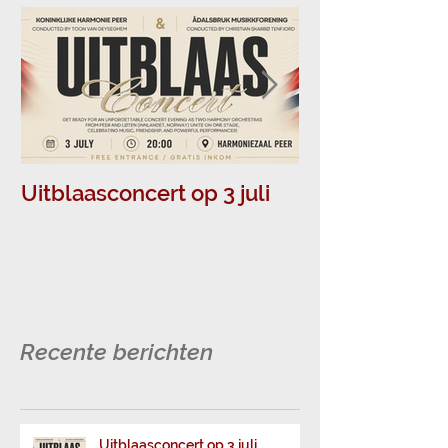
Uitblaasconcert op 3 juli
Muziek in Pee
topvoorstelli
jong en oud!
Recente berichten