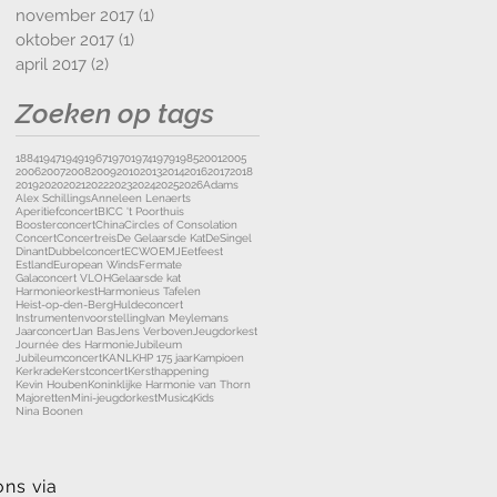
november 2017
(1)
1 post
oktober 2017
(1)
1 post
april 2017
(2)
2 posts
Zoeken op tags
1884
1947
1949
1967
1970
1974
1979
1985
2001
2005
2006
2007
2008
2009
2010
2013
2014
2016
2017
2018
2019
2020
2021
2022
2023
2024
2025
2026
Adams
Alex Schillings
Anneleen Lenaerts
Aperitiefconcert
BICC 't Poorthuis
Boosterconcert
China
Circles of Consolation
Concert
Concertreis
De Gelaarsde Kat
DeSingel
Dinant
Dubbelconcert
ECWO
EMJ
Eetfeest
Estland
European Winds
Fermate
Galaconcert VLOH
Gelaarsde kat
Harmonieorkest
Harmonieus Tafelen
Heist-op-den-Berg
Huldeconcert
Instrumentenvoorstelling
Ivan Meylemans
Jaarconcert
Jan Bas
Jens Verboven
Jeugdorkest
Journée des Harmonie
Jubileum
Jubileumconcert
KANL
KHP 175 jaar
Kampioen
Kerkrade
Kerstconcert
Kersthappening
Kevin Houben
Koninklijke Harmonie van Thorn
Majoretten
Mini-jeugdorkest
Music4Kids
Nina Boonen
ons via