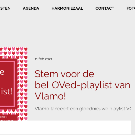
ESTEN
AGENDA
HARMONIEZAAL
CONTACT
FOT
11 feb 2021
Stem voor de
beLOVed-playlist van
Vlamo!
Vlamo lanceert een gloednieuwe playlist VO
LOV (lof) en LOVE (liefde) voor muziek van
eigen bodem (BE), een ODE gebracht door
niemand...