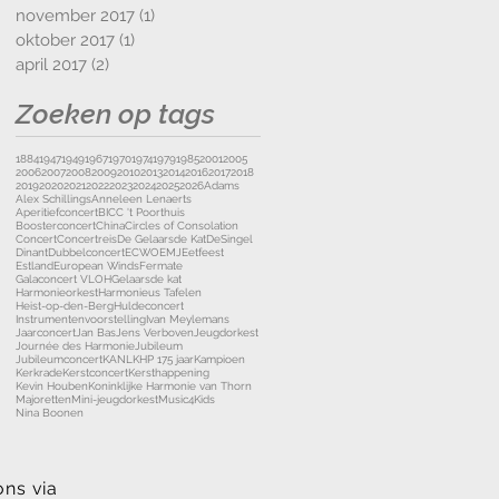
november 2017
(1)
1 post
oktober 2017
(1)
1 post
april 2017
(2)
2 posts
Zoeken op tags
1884
1947
1949
1967
1970
1974
1979
1985
2001
2005
2006
2007
2008
2009
2010
2013
2014
2016
2017
2018
2019
2020
2021
2022
2023
2024
2025
2026
Adams
Alex Schillings
Anneleen Lenaerts
Aperitiefconcert
BICC 't Poorthuis
Boosterconcert
China
Circles of Consolation
Concert
Concertreis
De Gelaarsde Kat
DeSingel
Dinant
Dubbelconcert
ECWO
EMJ
Eetfeest
Estland
European Winds
Fermate
Galaconcert VLOH
Gelaarsde kat
Harmonieorkest
Harmonieus Tafelen
Heist-op-den-Berg
Huldeconcert
Instrumentenvoorstelling
Ivan Meylemans
Jaarconcert
Jan Bas
Jens Verboven
Jeugdorkest
Journée des Harmonie
Jubileum
Jubileumconcert
KANL
KHP 175 jaar
Kampioen
Kerkrade
Kerstconcert
Kersthappening
Kevin Houben
Koninklijke Harmonie van Thorn
Majoretten
Mini-jeugdorkest
Music4Kids
Nina Boonen
ons via