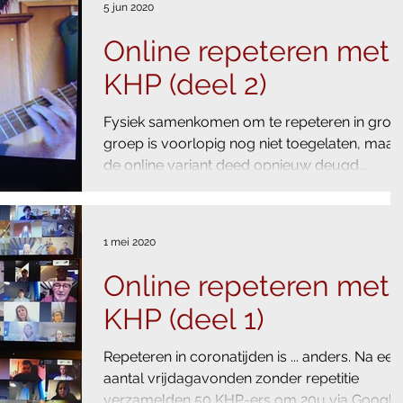
5 jun 2020
Online repeteren met
KHP (deel 2)
​Fysiek samenkomen om te repeteren in grot
groep is voorlopig nog niet toegelaten, maar
de online variant deed opnieuw deugd.
Starten...
1 mei 2020
Online repeteren met
KHP (deel 1)
Repeteren in coronatijden is ... anders. Na een
aantal vrijdagavonden zonder repetitie
verzamelden 50 KHP-ers om 20u via Google