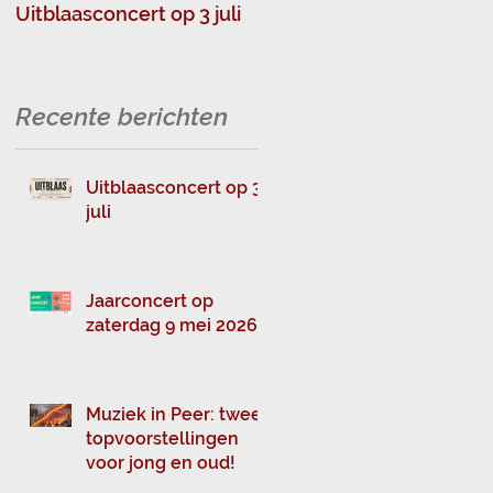
Uitblaasconcert op 3 juli
Muziek in Peer: twee
topvoorstellingen voor
jong en oud!
Recente berichten
e
Uitblaasconcert op 3
juli
Jaarconcert op
zaterdag 9 mei 2026
Muziek in Peer: twee
topvoorstellingen
voor jong en oud!