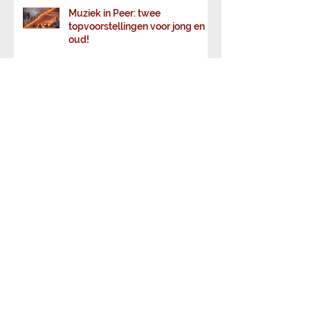
Muziek in Peer: twee
topvoorstellingen voor jong en
oud!
Harmonieus tafelen op 22
februari 2026
Kerst met KHP
25 oktober 2025 - 7de KHP Quiz :
Een harde noot om te kraken