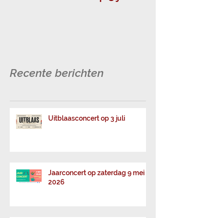
Uitblaasconcert op 3 juli
Muziek in Pee
topvoorstelli
jong en oud!
Recente berichten
Uitblaasconcert op 3 juli
Jaarconcert op zaterdag 9 mei
2026