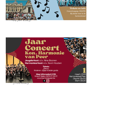
24 jun 2025
Uitblaasconcert op 29 juni
op het harmonieplein
3 feb 2025
Jaarconcert voor harmonie
en jeugdorkest op 1 maart