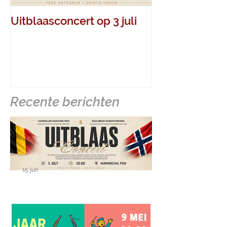
Uitblaasconcert op 3 juli
Jaarconcert o
mei 2026
Recente berichten
15 jun
Uitblaasconcert op 3 juli