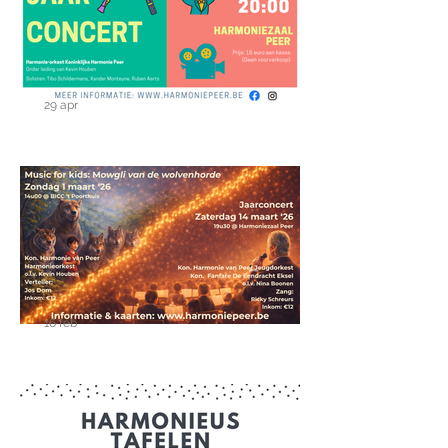
29 apr
Jaarconcert op zaterdag 9
mei 2026
16 feb
Muziek in Peer: twee
topvoorstellingen voor
jong en oud!