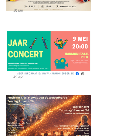
15 jun
Uitblaasconcert op 3 juli
29 apr
Jaarconcert op zaterdag 9
mei 2026