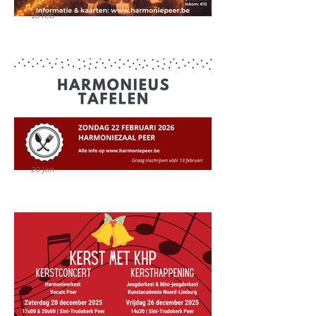
16 feb
Muziek in Peer: twee
topvoorstellingen voor
jong en oud!
20 jan
Harmonieus tafelen op 22
februari 2026