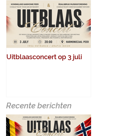
Uitblaasconcert op 3 juli
Jaarconcert o
mei 2026
Recente berichten