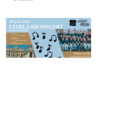
Uitwisselingsconcert
17/10/25
24 jun 2025
Uitblaasconcert op 29 juni
op het harmonieplein
3 feb 2025